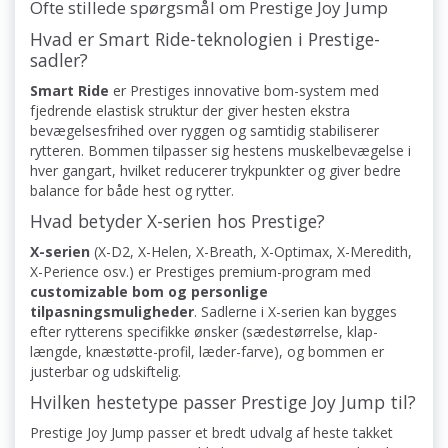
Ofte stillede spørgsmål om Prestige Joy Jump
Hvad er Smart Ride-teknologien i Prestige-
sadler?
Smart Ride
er Prestiges innovative bom-system med
fjedrende elastisk struktur der giver hesten ekstra
bevægelsesfrihed over ryggen og samtidig stabiliserer
rytteren. Bommen tilpasser sig hestens muskelbevægelse i
hver gangart, hvilket reducerer trykpunkter og giver bedre
balance for både hest og rytter.
Hvad betyder X-serien hos Prestige?
X-serien
(X-D2, X-Helen, X-Breath, X-Optimax, X-Meredith,
X-Perience osv.) er Prestiges premium-program med
customizable bom og personlige
tilpasningsmuligheder
. Sadlerne i X-serien kan bygges
efter rytterens specifikke ønsker (sædestørrelse, klap-
længde, knæstøtte-profil, læder-farve), og bommen er
justerbar og udskiftelig.
Hvilken hestetype passer Prestige Joy Jump til?
Prestige Joy Jump passer et bredt udvalg af heste takket