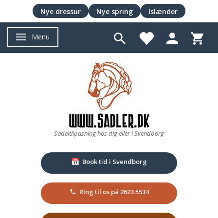
Nye dressur
Nye spring
Islænder
Menu
Skifte navigation
Sadeltilpasning hos dig eller i Svendborg
Book tid i Svendborg
📅
Ring til os på 2623 5534