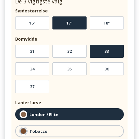
De 3 vigtigste valg
Sædestørrelse
16"
17"
18"
Bomvidde
31
32
33
34
35
36
37
Læderfarve
London / Elite
Tobacco