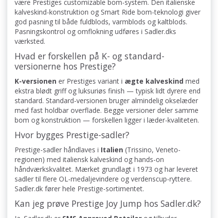
være Prestiges customizable bom-system. Den italienske
kalveskind-konstruktion og Smart Ride bom-teknologi giver
god pasning til både fuldblods, varmblods og kaltblods.
Pasningskontrol og omflokning udføres i Sadler.dks
værksted.
Hvad er forskellen på K- og standard-
versionerne hos Prestige?
K-versionen
er Prestiges variant i
ægte kalveskind
med
ekstra blødt griff og luksuriøs finish — typisk lidt dyrere end
standard. Standard-versionen bruger almindelig okselæder
med fast holdbar overflade. Begge versioner deler samme
bom og konstruktion — forskellen ligger i læder-kvaliteten.
Hvor bygges Prestige-sadler?
Prestige-sadler håndlaves i
Italien
(Trissino, Veneto-
regionen) med italiensk kalveskind og hands-on
håndværkskvalitet. Mærket grundlagt i 1973 og har leveret
sadler til flere OL-medaljevindere og verdenscup-ryttere.
Sadler.dk fører hele Prestige-sortimentet.
Kan jeg prøve Prestige Joy Jump hos Sadler.dk?