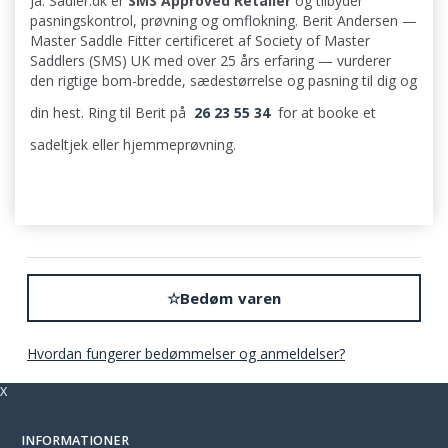
Ja. Sadler.dk er
SMS Approved Retailer
og tilbyder
pasningskontrol, prøvning og omflokning. Berit Andersen —
Master Saddle Fitter certificeret af Society of Master
Saddlers (SMS) UK med over 25 års erfaring — vurderer
den rigtige bom-bredde, sædestørrelse og pasning til dig og
din hest. Ring til Berit på
26 23 55 34
for at booke et
sadeltjek eller hjemmeprøvning.
☆
Bedøm varen
Hvordan fungerer bedømmelser og anmeldelser?
X
INFORMATIONER