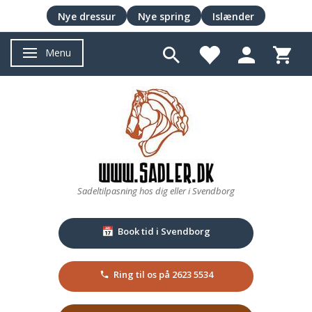
Nye dressur
Nye spring
Islænder
Menu
Skifte navigation
Sadeltilpasning hos dig eller i Svendborg
Book tid i Svendborg
📅
Ring til os på 2623 5534