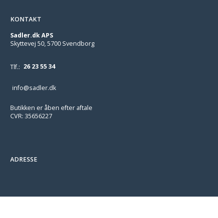
KONTAKT
Sadler.dk APS
Skyttevej 50, 5700 Svendborg
Tlf.:
26 23 55 34
info@sadler.dk
Butikken er åben efter aftale
CVR: 35656227
ADRESSE
/* === BEGIN CP-CONNECT-WR-SEED-CHECKOUT-NOTE-INLINE
2026-08-03 === */ /* Inline twin of the user-scripts.js seeder. Lives in