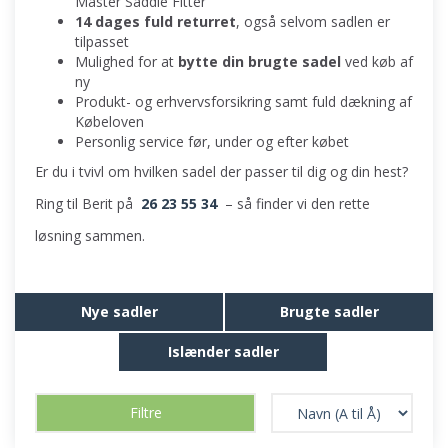
Master Saddle Fitter
14 dages fuld returret
, også selvom sadlen er
tilpasset
Mulighed for at
bytte din brugte sadel
ved køb af
ny
Produkt- og erhvervsforsikring samt fuld dækning af
Købeloven
Personlig service før, under og efter købet
Er du i tvivl om hvilken sadel der passer til dig og din hest?
Ring til Berit på
26 23 55 34
– så finder vi den rette
løsning sammen.
Nye sadler
Brugte sadler
Islænder sadler
Filtre