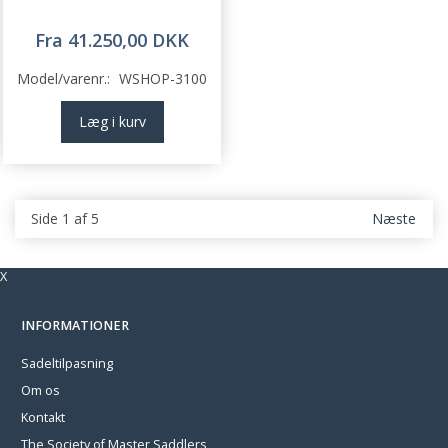
Fra 41.250,00 DKK
Model/varenr.:
WSHOP-3100
Læg i kurv
Side 1 af 5
Næste
X
INFORMATIONER
Sadeltilpasning
Om os
Kontakt
The Society of Master Saddlers