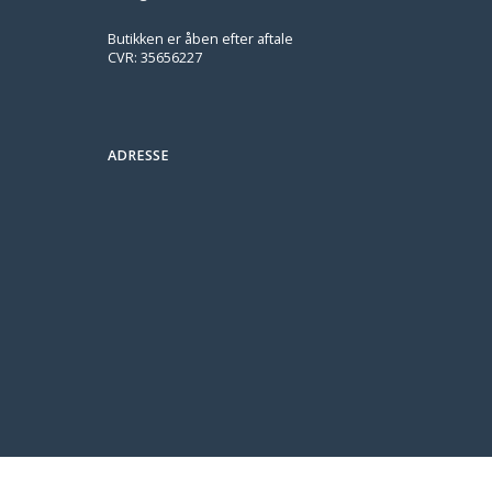
Butikken er åben efter aftale
CVR: 35656227
ADRESSE
page HTML (never cached, max-age=0) so returning visitors get it
ote is populated even with the default config and overwrites any