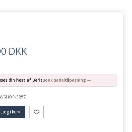
00 DKK
ses din hest af Berit
Book sadeltilpasning →
WSHOP-3257
Læg i kurv