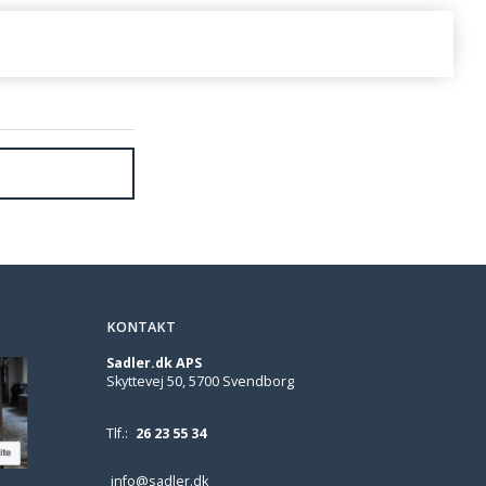
KONTAKT
Sadler.dk APS
Skyttevej 50, 5700 Svendborg
Tlf.:
26 23 55 34
info@sadler.dk