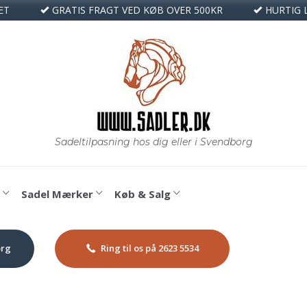
ET
GRATIS FRAGT VED KØB OVER 500KR
HURTIG 
Sadel Mærker
Køb & Salg
org
Ring til os på 2623 5534