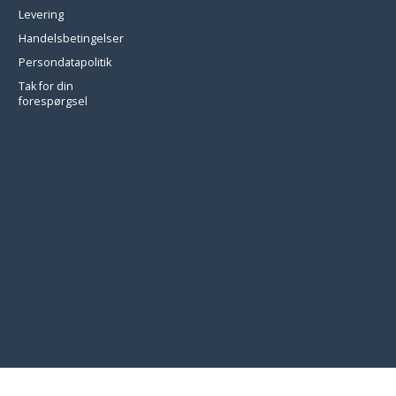
Levering
Handelsbetingelser
Persondatapolitik
Tak for din
forespørgsel
/* === BEGIN CP-CONNECT-WR-SEED-CHECKOUT-NOTE-INLINE 2026-08-03 =
immediately, bypassing the 30-day cache on user-scripts.js. Seeds cp