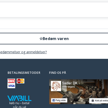
☆
Bedøm varen
bedømmelser og anmeldelser?
BETALINGSMETODER
FIND OS PÅ
køb nu – betal
når du vil