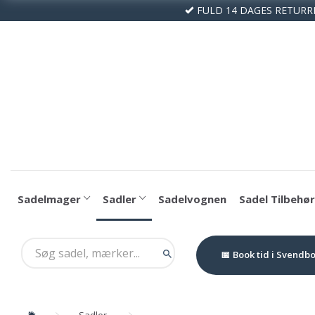
FULD 14 DAGES RETURR
Sadelmager
Sadler
Sadelvognen
Sadel Tilbehør
Book tid i Svendb
Sadler
Albion Platinum 17½" Dressursadel