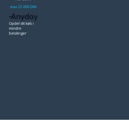
max 22.000 DKK
Opdel dit køb i
mindre
betalinger
== */ /* Inline twin of the user-scripts.js seeder. Lives in the 
ConnectWrHybridConfig from the visible config card so the checkout n