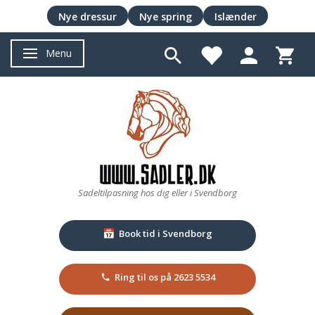
Nye dressur
Nye spring
Islænder
Menu
Skifte navigation
Sadeltilpasning hos dig eller i Svendborg
Book tid i Svendborg
📅
Ring til os på 2623 5534