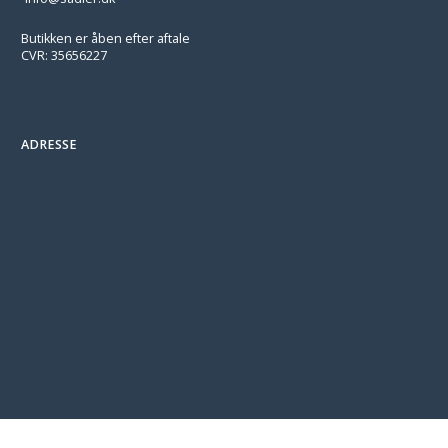
Butikken er åben efter aftale
CVR: 35656227
ADRESSE
/* === BEGIN CP-CONNECT-WR-SEED-CHECKOUT-NOTE-INLINE