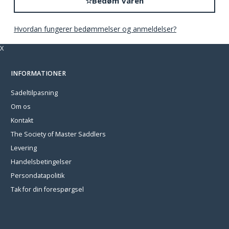
☆
Bedøm varen
Hvordan fungerer bedømmelser og anmeldelser?
X
INFORMATIONER
Sadeltilpasning
Om os
Kontakt
The Society of Master Saddlers
Levering
Handelsbetingelser
Persondatapolitik
Tak for din forespørgsel