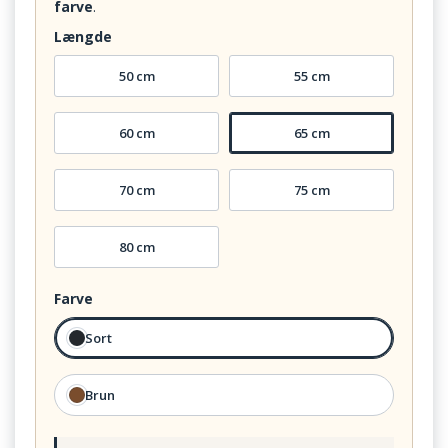
farve
.
Længde
50 cm
55 cm
60 cm
65 cm
70 cm
75 cm
80 cm
Farve
Sort
Brun