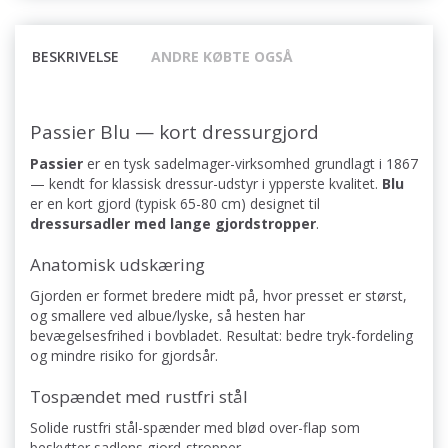
BESKRIVELSE
ANDRE KØBTE OGSÅ
Passier Blu — kort dressurgjord
Passier
er en tysk sadelmager-virksomhed grundlagt i 1867
— kendt for klassisk dressur-udstyr i ypperste kvalitet.
Blu
er en kort gjord (typisk 65-80 cm) designet til
dressursadler med lange gjordstropper
.
Anatomisk udskæring
Gjorden er formet bredere midt på, hvor presset er størst,
og smallere ved albue/lyske, så hesten har
bevægelsesfrihed i bovbladet. Resultat: bedre tryk-fordeling
og mindre risiko for gjordsår.
Tospændet med rustfri stål
Solide rustfri stål-spænder med blød over-flap som
beskytter sadlens gjord-stropper.