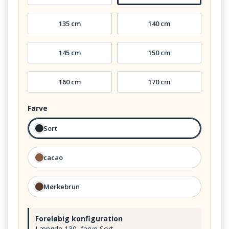
135 cm
140 cm
145 cm
150 cm
160 cm
170 cm
Farve
Sort
cacao
Mørkebrun
Foreløbig konfiguration
Længde 130, farve Sort.