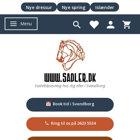
Nye dressur
Nye spring
Islænder
Menu
Skifte navigation
Sadeltilpasning hos dig eller i Svendborg
Book tid i Svendborg
📅
Ring til os på 2623 5534