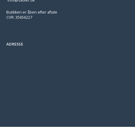
info@sadler.dk
Butikken er åben efter aftale
CVR: 35656227
ADRESSE
/* === BEGIN CP-CONNECT-WR-SEED-CHECKOUT-NOTE-INLINE