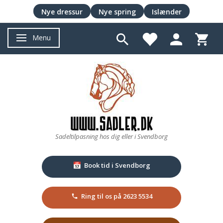
Nye dressur
Nye spring
Islænder
Menu
Skifte navigation
Sadeltilpasning hos dig eller i Svendborg
Book tid i Svendborg
📅
Ring til os på 2623 5534