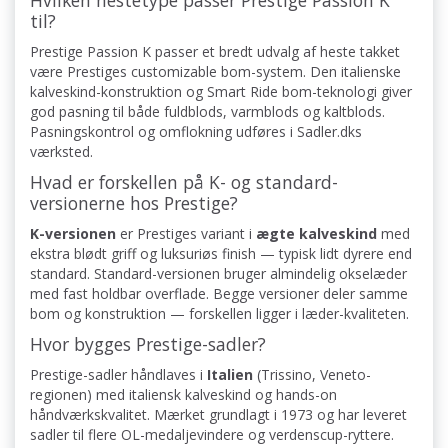
Hvilken hestetype passer Prestige Passion K
til?
Prestige Passion K passer et bredt udvalg af heste takket
være Prestiges customizable bom-system. Den italienske
kalveskind-konstruktion og Smart Ride bom-teknologi giver
god pasning til både fuldblods, varmblods og kaltblods.
Pasningskontrol og omflokning udføres i Sadler.dks
værksted.
Hvad er forskellen på K- og standard-
versionerne hos Prestige?
K-versionen
er Prestiges variant i
ægte kalveskind
med
ekstra blødt griff og luksuriøs finish — typisk lidt dyrere end
standard. Standard-versionen bruger almindelig okselæder
med fast holdbar overflade. Begge versioner deler samme
bom og konstruktion — forskellen ligger i læder-kvaliteten.
Hvor bygges Prestige-sadler?
Prestige-sadler håndlaves i
Italien
(Trissino, Veneto-
regionen) med italiensk kalveskind og hands-on
håndværkskvalitet. Mærket grundlagt i 1973 og har leveret
sadler til flere OL-medaljevindere og verdenscup-ryttere.