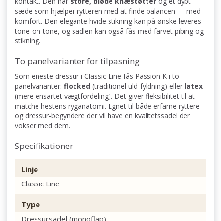
kontakt. Den har
store, bløde knæstøtter
og et dybt
sæde som hjælper rytteren med at finde balancen — med
komfort. Den elegante hvide stikning kan på ønske leveres
tone-on-tone, og sadlen kan også fås med farvet pibing og
stikning.
To panelvarianter for tilpasning
Som eneste dressur i Classic Line fås Passion K i to
panelvarianter:
flocked
(traditionel uld-fyldning) eller
latex
(mere ensartet vægtfordeling). Det giver fleksibilitet til at
matche hestens ryganatomi. Egnet til både erfarne ryttere
og dressur-begyndere der vil have en kvalitetssadel der
vokser med dem.
Specifikationer
Linje
Classic Line
Type
Dressursadel (monoflap)