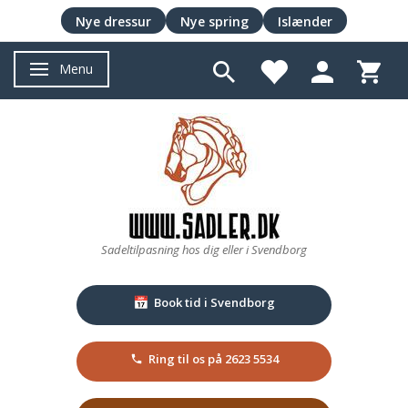
Nye dressur
Nye spring
Islænder
Menu
Skifte navigation
Sadeltilpasning hos dig eller i Svendborg
Book tid i Svendborg
📅
Ring til os på 2623 5534