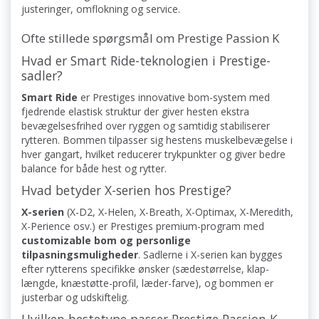
justeringer, omflokning og service.
Ofte stillede spørgsmål om Prestige Passion K
Hvad er Smart Ride-teknologien i Prestige-
sadler?
Smart Ride
er Prestiges innovative bom-system med
fjedrende elastisk struktur der giver hesten ekstra
bevægelsesfrihed over ryggen og samtidig stabiliserer
rytteren. Bommen tilpasser sig hestens muskelbevægelse i
hver gangart, hvilket reducerer trykpunkter og giver bedre
balance for både hest og rytter.
Hvad betyder X-serien hos Prestige?
X-serien
(X-D2, X-Helen, X-Breath, X-Optimax, X-Meredith,
X-Perience osv.) er Prestiges premium-program med
customizable bom og personlige
tilpasningsmuligheder
. Sadlerne i X-serien kan bygges
efter rytterens specifikke ønsker (sædestørrelse, klap-
længde, knæstøtte-profil, læder-farve), og bommen er
justerbar og udskiftelig.