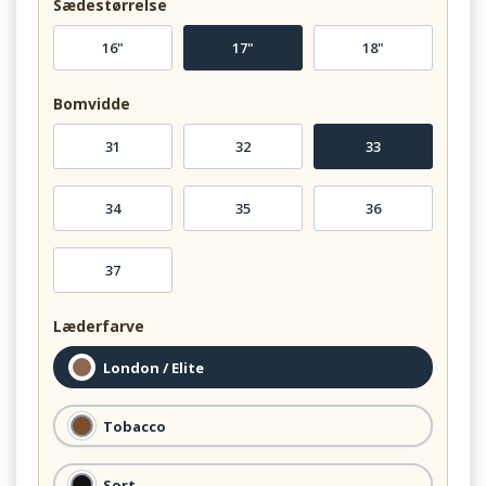
Sædestørrelse
16"
17"
18"
Bomvidde
31
32
33
34
35
36
37
Læderfarve
London / Elite
Tobacco
Sort