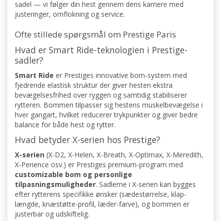
sadel — vi følger din hest gennem dens karriere med
justeringer, omflokning og service.
Ofte stillede spørgsmål om Prestige Paris
Hvad er Smart Ride-teknologien i Prestige-
sadler?
Smart Ride
er Prestiges innovative bom-system med
fjedrende elastisk struktur der giver hesten ekstra
bevægelsesfrihed over ryggen og samtidig stabiliserer
rytteren. Bommen tilpasser sig hestens muskelbevægelse i
hver gangart, hvilket reducerer trykpunkter og giver bedre
balance for både hest og rytter.
Hvad betyder X-serien hos Prestige?
X-serien
(X-D2, X-Helen, X-Breath, X-Optimax, X-Meredith,
X-Perience osv.) er Prestiges premium-program med
customizable bom og personlige
tilpasningsmuligheder
. Sadlerne i X-serien kan bygges
efter rytterens specifikke ønsker (sædestørrelse, klap-
længde, knæstøtte-profil, læder-farve), og bommen er
justerbar og udskiftelig.