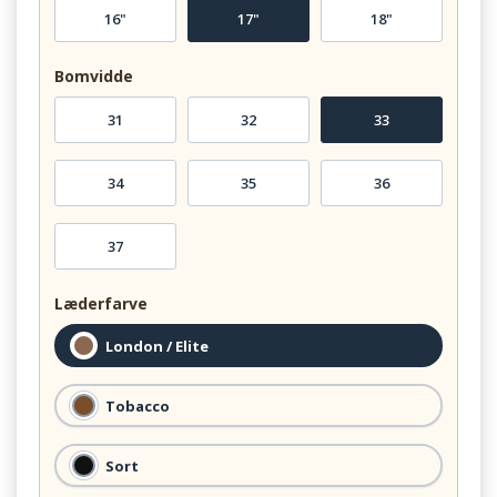
16"
17"
18"
Bomvidde
31
32
33
34
35
36
37
Læderfarve
London / Elite
Tobacco
Sort