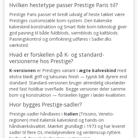
Hvilken hestetype passer Prestige Paris til?
Prestige Paris passer et bredt udvalg af heste takket være
Prestiges customizable bom-system. Den italienske
kalveskind-konstruktion og Smart Ride bom-teknologi giver
god pasning til både fuldblods, varmblods og kaltblods.
Pasningskontrol og omflokning udføres i Sadler.dks
værksted.
Hvad er forskellen på K- og standard-
versionerne hos Prestige?
K-versionen
er Prestiges variant i
ægte kalveskind
med
ekstra blødt griff og luksuriøs finish — typisk lidt dyrere end
standard. Standard-versionen bruger almindelig okselæder
med fast holdbar overflade. Begge versioner deler samme
bom og konstruktion — forskellen ligger i læder-kvaliteten.
Hvor bygges Prestige-sadler?
Prestige-sadler håndlaves i
Italien
(Trissino, Veneto-
regionen) med italiensk kalveskind og hands-on
håndværkskvalitet. Mærket grundlagt i 1973 og har leveret
sadler til flere OL-medaljevindere og verdenscup-ryttere.