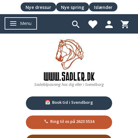
Nye dressur
Nye spring
Islænder
Menu
Skifte navigation
Sadeltilpasning hos dig eller i Svendborg
Book tid i Svendborg
📅
Ring til os på 2623 5534