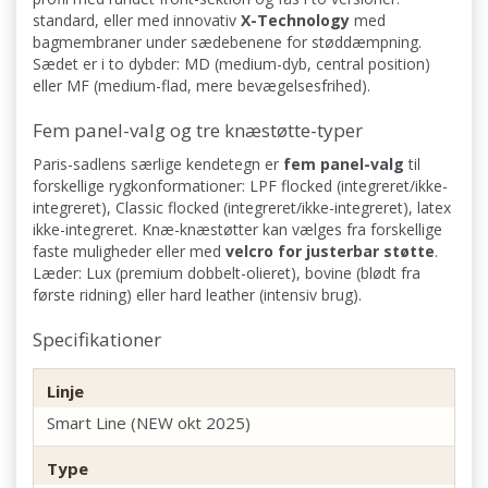
standard, eller med innovativ
X-Technology
med
bagmembraner under sædebenene for støddæmpning.
Sædet er i to dybder: MD (medium-dyb, central position)
eller MF (medium-flad, mere bevægelsesfrihed).
Fem panel-valg og tre knæstøtte-typer
Paris-sadlens særlige kendetegn er
fem panel-valg
til
forskellige rygkonformationer: LPF flocked (integreret/ikke-
integreret), Classic flocked (integreret/ikke-integreret), latex
ikke-integreret. Knæ-knæstøtter kan vælges fra forskellige
faste muligheder eller med
velcro for justerbar støtte
.
Læder: Lux (premium dobbelt-olieret), bovine (blødt fra
første ridning) eller hard leather (intensiv brug).
Specifikationer
Linje
Smart Line (NEW okt 2025)
Type