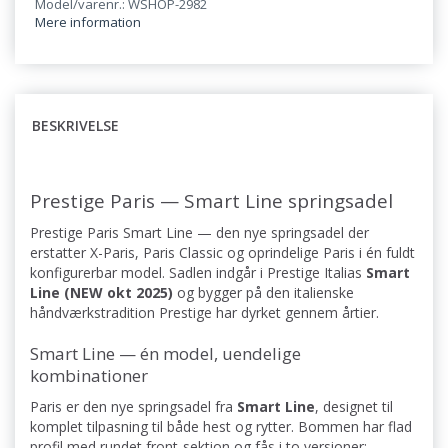
Model/varenr.: WSHOP-2982
Mere information
BESKRIVELSE
Prestige Paris — Smart Line springsadel
Prestige Paris Smart Line — den nye springsadel der
erstatter X-Paris, Paris Classic og oprindelige Paris i én fuldt
konfigurerbar model. Sadlen indgår i Prestige Italias
Smart
Line (NEW okt 2025)
og bygger på den italienske
håndværkstradition Prestige har dyrket gennem årtier.
Smart Line — én model, uendelige
kombinationer
Paris er den nye springsadel fra
Smart Line
, designet til
komplet tilpasning til både hest og rytter. Bommen har flad
profil med rundet front-sektion og fås i to versioner: