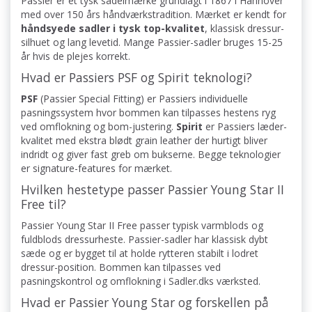
Passier er et tysk sadelmærke grundlagt i 1867 i Hannover
med over 150 års håndværkstradition. Mærket er kendt for
håndsyede sadler i tysk top-kvalitet
, klassisk dressur-
silhuet og lang levetid. Mange Passier-sadler bruges 15-25
år hvis de plejes korrekt.
Hvad er Passiers PSF og Spirit teknologi?
PSF
(Passier Special Fitting) er Passiers individuelle
pasningssystem hvor bommen kan tilpasses hestens ryg
ved omflokning og bom-justering.
Spirit
er Passiers læder-
kvalitet med ekstra blødt grain leather der hurtigt bliver
indridt og giver fast greb om bukserne. Begge teknologier
er signature-features for mærket.
Hvilken hestetype passer Passier Young Star II
Free til?
Passier Young Star II Free passer typisk varmblods og
fuldblods dressurheste. Passier-sadler har klassisk dybt
sæde og er bygget til at holde rytteren stabilt i lodret
dressur-position. Bommen kan tilpasses ved
pasningskontrol og omflokning i Sadler.dks værksted.
Hvad er Passier Young Star og forskellen på