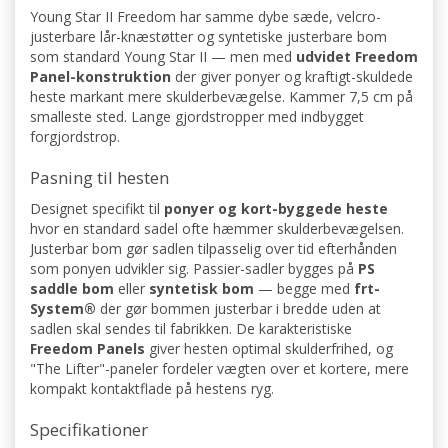
Young Star II Freedom har samme dybe sæde, velcro-
justerbare lår-knæstøtter og syntetiske justerbare bom
som standard Young Star II — men med
udvidet Freedom
Panel-konstruktion
der giver ponyer og kraftigt-skuldede
heste markant mere skulderbevægelse. Kammer 7,5 cm på
smalleste sted. Lange gjordstropper med indbygget
forgjordstrop.
Pasning til hesten
Designet specifikt til
ponyer og kort-byggede heste
hvor en standard sadel ofte hæmmer skulderbevægelsen.
Justerbar bom gør sadlen tilpasselig over tid efterhånden
som ponyen udvikler sig. Passier-sadler bygges på
PS
saddle bom
eller
syntetisk bom
— begge med
frt-
System®
der gør bommen justerbar i bredde uden at
sadlen skal sendes til fabrikken. De karakteristiske
Freedom Panels
giver hesten optimal skulderfrihed, og
"The Lifter"-paneler fordeler vægten over et kortere, mere
kompakt kontaktflade på hestens ryg.
Specifikationer