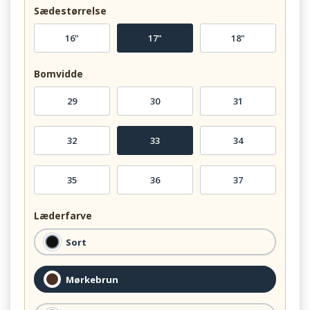
Sædestørrelse
16"
17"
18"
Bomvidde
29
30
31
32
33
34
35
36
37
Læderfarve
Sort
Mørkebrun