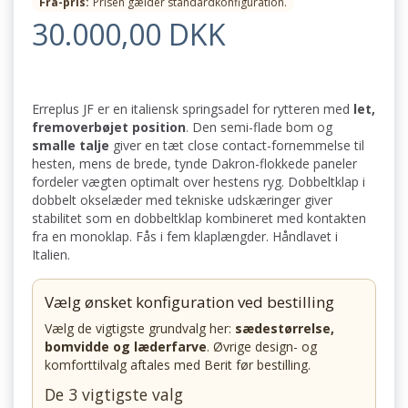
Fra-pris:
Prisen gælder standardkonfiguration.
30.000,00 DKK
Erreplus JF er en italiensk springsadel for rytteren med
let,
fremoverbøjet position
. Den semi-flade bom og
smalle talje
giver en tæt close contact-fornemmelse til
hesten, mens de brede, tynde Dakron-flokkede paneler
fordeler vægten optimalt over hestens ryg. Dobbeltklap i
dobbelt okselæder med tekniske udskæringer giver
stabilitet som en dobbeltklap kombineret med kontakten
fra en monoklap. Fås i fem klaplængder. Håndlavet i
Italien.
Vælg ønsket konfiguration ved bestilling
Vælg de vigtigste grundvalg her:
sædestørrelse,
bomvidde og læderfarve
. Øvrige design- og
komforttilvalg aftales med Berit før bestilling.
De 3 vigtigste valg