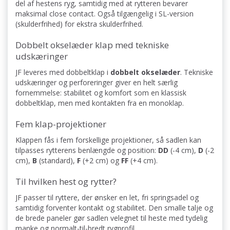
del af hestens ryg, samtidig med at rytteren bevarer
maksimal close contact. Også tilgængelig i SL-version
(skulderfrihed) for ekstra skulderfrihed.
Dobbelt okselæder klap med tekniske
udskæringer
JF leveres med dobbeltklap i
dobbelt okselæder
. Tekniske
udskæringer og perforeringer giver en helt særlig
fornemmelse: stabilitet og komfort som en klassisk
dobbeltklap, men med kontakten fra en monoklap.
Fem klap-projektioner
Klappen fås i fem forskellige projektioner, så sadlen kan
tilpasses rytterens benlængde og position:
DD
(-4 cm),
D
(-2
cm),
B
(standard),
F
(+2 cm) og
FF
(+4 cm).
Til hvilken hest og rytter?
JF passer til ryttere, der ønsker en let, fri springsadel og
samtidig forventer kontakt og stabilitet. Den smalle talje og
de brede paneler gør sadlen velegnet til heste med tydelig
manke og normalt-til-bredt rygprofil.