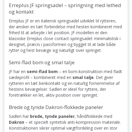
Erreplus JF springsadel – springning med lethed
og kontakt
Erreplus JF er en italiensk springsadel udviklet til rytteren,
der ønsker en tæt forbindelse med hesten kombineret med
frihed til at arbejde i let position. JF-modellen er den
klassiske Erreplus close contact-springsadel: minimalistisk i
designet, præcis i passformen og bygget til at lade både
rytter og hest bevæge sig naturligt over springet.
Semi-flad bom og smal talje
JF har en
semi-flad bom
– en bom-konstruktion med fladt
sædeprofil – kombineret med en
smal talje
. Det giver
rytteren en tæt benkontakt og en naturlig fornemmelse af
hestens bevægelser. Sadlen er ideel for ryttere, der
foretrækker en let, aktiv position over springet.
Brede og tynde Dakron-flokkede paneler
Sadlen har
brede, tynde paneler
, håndflokkede med
Dakron
– et specielt syntetisk anti-kompression materiale.
Konstruktionen sikrer optimal vægtfordeling over en stor