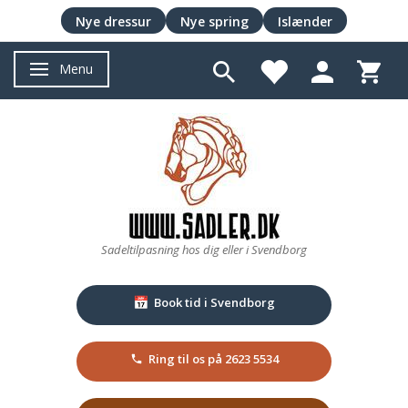
Nye dressur
Nye spring
Islænder
Menu
Skifte navigation
Sadeltilpasning hos dig eller i Svendborg
Book tid i Svendborg
📅
Ring til os på 2623 5534