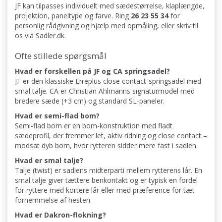
JF kan tilpasses individuelt med sædestørrelse, klaplængde,
projektion, paneltype og farve. Ring
26 23 55 34
for
personlig rådgivning og hjælp med opmåling, eller skriv til
os via Sadler.dk.
Ofte stillede spørgsmål
Hvad er forskellen på JF og CA springsadel?
JF er den klassiske Erreplus close contact-springsadel med
smal talje. CA er Christian Ahlmanns signaturmodel med
bredere sæde (+3 cm) og standard SL-paneler.
Hvad er semi-flad bom?
Semi-flad bom er en bom-konstruktion med fladt
sædeprofil, der fremmer let, aktiv ridning og close contact –
modsat dyb bom, hvor rytteren sidder mere fast i sadlen.
Hvad er smal talje?
Talje (twist) er sadlens midterparti mellem rytterens lår. En
smal talje giver tættere benkontakt og er typisk en fordel
for ryttere med kortere lår eller med præference for tæt
fornemmelse af hesten.
Hvad er Dakron-flokning?