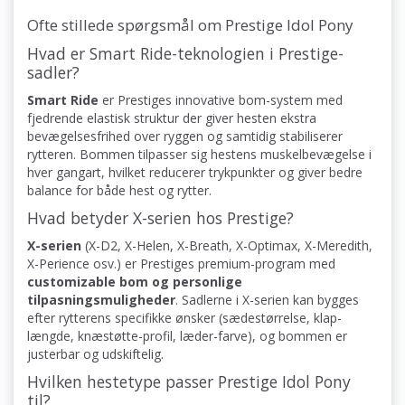
Ofte stillede spørgsmål om Prestige Idol Pony
Hvad er Smart Ride-teknologien i Prestige-
sadler?
Smart Ride
er Prestiges innovative bom-system med
fjedrende elastisk struktur der giver hesten ekstra
bevægelsesfrihed over ryggen og samtidig stabiliserer
rytteren. Bommen tilpasser sig hestens muskelbevægelse i
hver gangart, hvilket reducerer trykpunkter og giver bedre
balance for både hest og rytter.
Hvad betyder X-serien hos Prestige?
X-serien
(X-D2, X-Helen, X-Breath, X-Optimax, X-Meredith,
X-Perience osv.) er Prestiges premium-program med
customizable bom og personlige
tilpasningsmuligheder
. Sadlerne i X-serien kan bygges
efter rytterens specifikke ønsker (sædestørrelse, klap-
længde, knæstøtte-profil, læder-farve), og bommen er
justerbar og udskiftelig.
Hvilken hestetype passer Prestige Idol Pony
til?