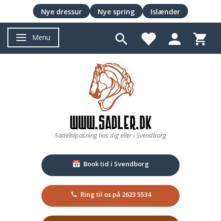
Nye dressur
Nye spring
Islænder
Menu
Skifte navigation
Sadeltilpasning hos dig eller i Svendborg
Book tid i Svendborg
📅
Ring til os på 2623 5534