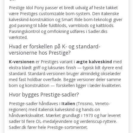
Prestige Idol Pony passer et bredt udvalg af heste takket
være Prestiges customizable bom-system. Den italienske
kalveskind-konstruktion og Smart Ride bom-teknologi giver
god pasning til både fuldblods, varmblods og kaltblods.
Pasningskontrol og omflokning udføres i Sadler.dks
værksted.
Hvad er forskellen på K- og standard-
versionerne hos Prestige?
K-versionen
er Prestiges variant i
ægte kalveskind
med
ekstra blødt griff og luksuriøs finish — typisk lidt dyrere end
standard. Standard-versionen bruger almindelig okselæder
med fast holdbar overflade. Begge versioner deler samme
bom og konstruktion — forskellen ligger i læder-kvaliteten.
Hvor bygges Prestige-sadler?
Prestige-sadler håndlaves i
Italien
(Trissino, Veneto-
regionen) med italiensk kalveskind og hands-on
håndværkskvalitet. Mærket grundlagt i 1973 og har leveret
sadler til flere OL-medaljevindere og verdenscup-ryttere.
Sadler.dk fører hele Prestige-sortimentet.