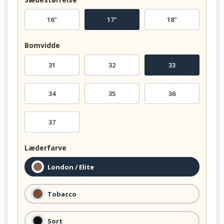
16"
17"
18"
Bomvidde
31
32
33
34
35
36
37
Læderfarve
London / Elite
Tobacco
Sort