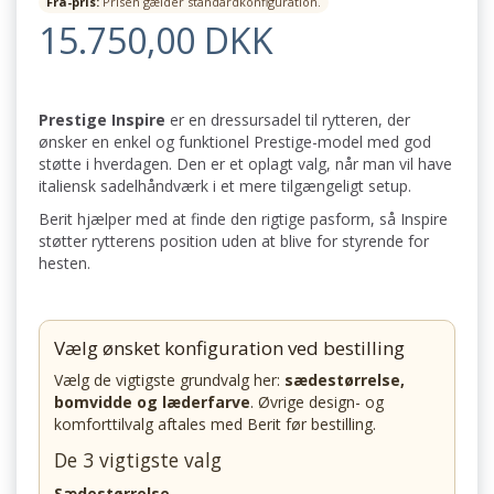
Fra-pris:
Prisen gælder standardkonfiguration.
15.750,00 DKK
Prestige Inspire
er en dressursadel til rytteren, der
ønsker en enkel og funktionel Prestige-model med god
støtte i hverdagen. Den er et oplagt valg, når man vil have
italiensk sadelhåndværk i et mere tilgængeligt setup.
Berit hjælper med at finde den rigtige pasform, så Inspire
støtter rytterens position uden at blive for styrende for
hesten.
Vælg ønsket konfiguration ved bestilling
Vælg de vigtigste grundvalg her:
sædestørrelse,
bomvidde og læderfarve
. Øvrige design- og
komforttilvalg aftales med Berit før bestilling.
De 3 vigtigste valg
Sædestørrelse