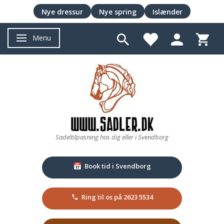
Nye dressur
Nye spring
Islænder
Menu
Skifte navigation
Sadeltilpasning hos dig eller i Svendborg
Book tid i Svendborg
📅
Ring til os på 2623 5534