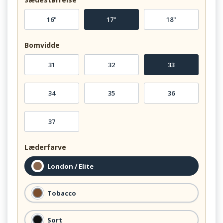
16"
17"
18"
Bomvidde
31
32
33
34
35
36
37
Læderfarve
London / Elite
Tobacco
Sort