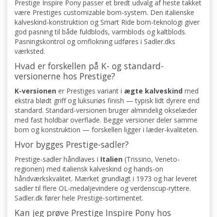
Prestige Inspire Pony passer et bredt udvalg af heste takket
være Prestiges customizable bom-system. Den italienske
kalveskind-konstruktion og Smart Ride bom-teknologi giver
god pasning til både fuldblods, varmblods og kaltblods.
Pasningskontrol og omflokning udføres i Sadler.dks
værksted.
Hvad er forskellen på K- og standard-
versionerne hos Prestige?
K-versionen
er Prestiges variant i
ægte kalveskind
med
ekstra blødt griff og luksuriøs finish — typisk lidt dyrere end
standard. Standard-versionen bruger almindelig okselæder
med fast holdbar overflade. Begge versioner deler samme
bom og konstruktion — forskellen ligger i læder-kvaliteten.
Hvor bygges Prestige-sadler?
Prestige-sadler håndlaves i
Italien
(Trissino, Veneto-
regionen) med italiensk kalveskind og hands-on
håndværkskvalitet. Mærket grundlagt i 1973 og har leveret
sadler til flere OL-medaljevindere og verdenscup-ryttere.
Sadler.dk fører hele Prestige-sortimentet.
Kan jeg prøve Prestige Inspire Pony hos