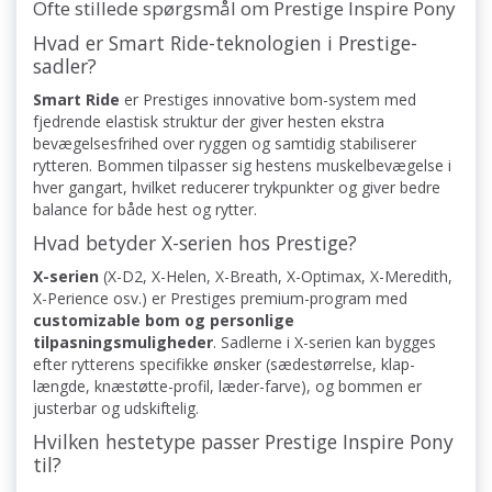
Ofte stillede spørgsmål om Prestige Inspire Pony
Hvad er Smart Ride-teknologien i Prestige-
sadler?
Smart Ride
er Prestiges innovative bom-system med
fjedrende elastisk struktur der giver hesten ekstra
bevægelsesfrihed over ryggen og samtidig stabiliserer
rytteren. Bommen tilpasser sig hestens muskelbevægelse i
hver gangart, hvilket reducerer trykpunkter og giver bedre
balance for både hest og rytter.
Hvad betyder X-serien hos Prestige?
X-serien
(X-D2, X-Helen, X-Breath, X-Optimax, X-Meredith,
X-Perience osv.) er Prestiges premium-program med
customizable bom og personlige
tilpasningsmuligheder
. Sadlerne i X-serien kan bygges
efter rytterens specifikke ønsker (sædestørrelse, klap-
længde, knæstøtte-profil, læder-farve), og bommen er
justerbar og udskiftelig.
Hvilken hestetype passer Prestige Inspire Pony
til?