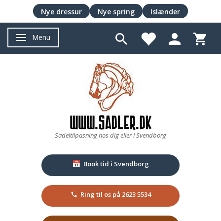
Nye dressur
Nye spring
Islænder
Menu
Skifte navigation
Sadeltilpasning hos dig eller i Svendborg
Book tid i Svendborg
📅
Ring til os på 2623 5534