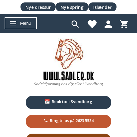
Nye dressur
Nye spring
Islænder
Menu
Skifte navigation
Sadeltilpasning hos dig eller i Svendborg
Book tid i Svendborg
📅
Ring til os på 2623 5534