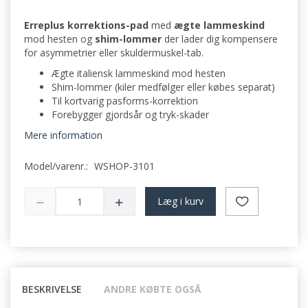
Erreplus korrektions-pad
med
ægte lammeskind
mod hesten og
shim-lommer
der lader dig kompensere
for asymmetrier eller skuldermuskel-tab.
Ægte italiensk lammeskind mod hesten
Shim-lommer (kiler medfølger eller købes separat)
Til kortvarig pasforms-korrektion
Forebygger gjordsår og tryk-skader
Mere information
Model/varenr.:
WSHOP-3101
Læg i kurv
BESKRIVELSE
ANDRE KØBTE OGSÅ