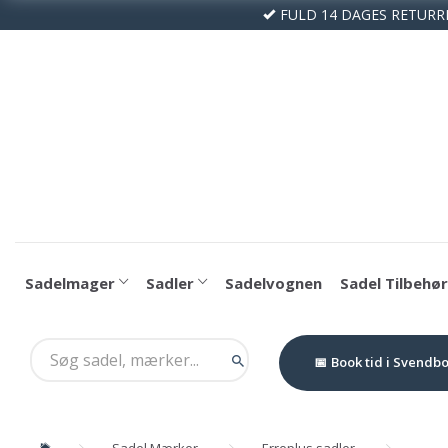
FULD 14 DAGES RETURR
Sadelmager
Sadler
Sadelvognen
Sadel Tilbehør
Book tid i Svendb
Sadel Mærker
Erreplus sadler
Erre