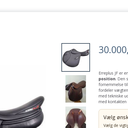
30.000
Erreplus JF er e
position
. Den 
fornemmelse til
fordeler vægten
med tekniske ud
med kontakten f
Vælg ønsk
Vælg de vigti