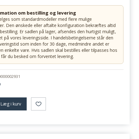
rmation om bestilling og levering
ælges som standardmodeller med flere mulige
er. Den ønskede eller aftalte konfiguration bekræftes altid
 bestilling. Er sadlen på lager, afsendes den hurtigst muligt,
 på vores leveringsside. I handelsbetingelserne står den
everingstid som inden for 30 dage, medmindre andet er
n enkelte vare. Hvis sadlen skal bestilles eller tilpasses hos
får du besked om forventet levering.
0000002931
n
Læg i kurv