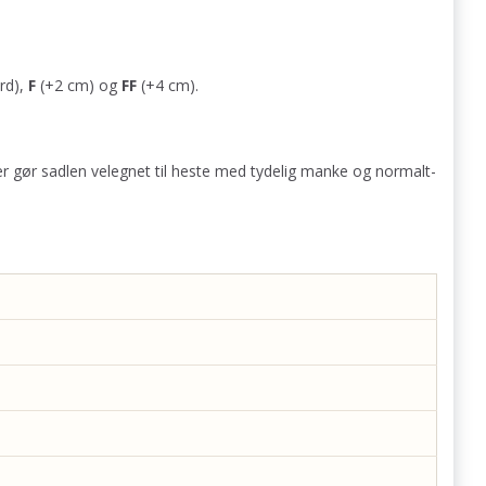
rd),
F
(+2 cm) og
FF
(+4 cm).
eler gør sadlen velegnet til heste med tydelig manke og normalt-