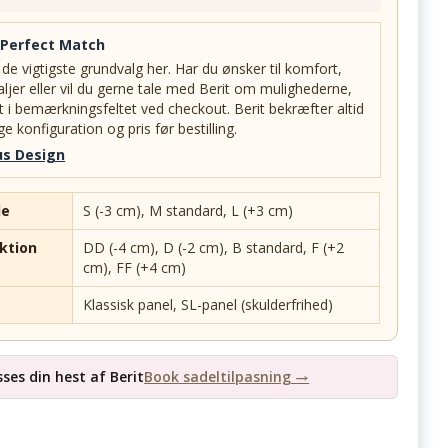
 Perfect Match
 de vigtigste grundvalg her. Har du ønsker til komfort,
aljer eller vil du gerne tale med Berit om mulighederne,
et i bemærkningsfeltet ved checkout. Berit bekræfter altid
e konfiguration og pris før bestilling.
us Design
de
S (-3 cm), M standard, L (+3 cm)
ktion
DD (-4 cm), D (-2 cm), B standard, F (+2
cm), FF (+4 cm)
Klassisk panel, SL-panel (skulderfrihed)
ses din hest af Berit
Book sadeltilpasning →