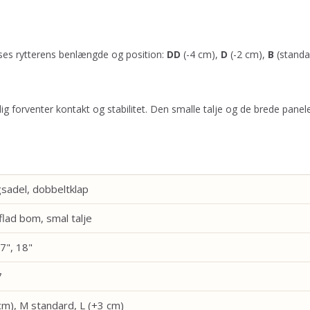
asses rytterens benlængde og position:
DD
(-4 cm),
D
(-2 cm),
B
(standa
tidig forventer kontakt og stabilitet. Den smalle talje og de brede pan
gsadel, dobbeltklap
flad bom, smal talje
7", 18"
7
 cm), M standard, L (+3 cm)