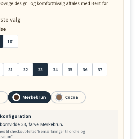
. Øvrige design- og komforttilvalg aftales med Berit før
gste valg
lse
18"
31
32
33
34
35
36
37
Mørkebrun
Cocoa
 konfiguration
bomvidde 33, farve Mørkebrun.
s til checkout-feltet “Bemærkninger til ordre og
ration”.