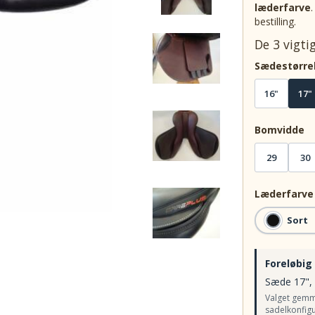
læderfarve
bestilling.
De 3 vigti
Sædestørre
16"
17"
Bomvidde
29
30
Læderfarve
Sort
Foreløbig
Sæde 17", 
Valget gemme
sadelkonfigu