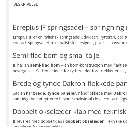
BESKRIVELSE
Erreplus JF springsadel – springnin
Erreplus JF er en italiensk springsadel udviklet til rytteren, d
contact-springsadel: minimalistisk i designet, præcis i passfor
Semi-flad bom og smal talje
JF har en
semi-flad bom
– en bom-konstruktion med fladt s
bevægelser. Sadlen er ideel for ryttere, der foretrækker en let, 
Brede og tynde Dakron-flokkede pan
Sadlen har
brede, tynde paneler
, håndflokkede med
Dakro
samtidig med at rytteren bevarer maksimal close contact. Også t
Dobbelt okselæder klap med teknis
JF leveres med dobbeltklap i
dobbelt okselæder
. Tekniske u
kontakten fra en monoklap.