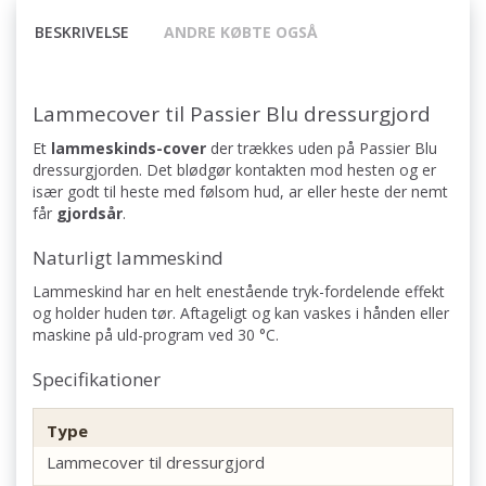
BESKRIVELSE
ANDRE KØBTE OGSÅ
Lammecover til Passier Blu dressurgjord
Et
lammeskinds-cover
der trækkes uden på Passier Blu
dressur­gjorden. Det blødgør kontakten mod hesten og er
især godt til heste med følsom hud, ar eller heste der nemt
får
gjordsår
.
Naturligt lammeskind
Lammeskind har en helt enestående tryk-fordelende effekt
og holder huden tør. Aftageligt og kan vaskes i hånden eller
maskine på uld-program ved 30 °C.
Specifikationer
Type
Lammecover til dressurgjord