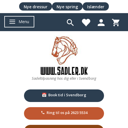
Nye dressur
Nye spring
Islænder
Menu
Skifte navigation
Sadeltilpasning hos dig eller i Svendborg
Book tid i Svendborg
📅
Ring til os på 2623 5534