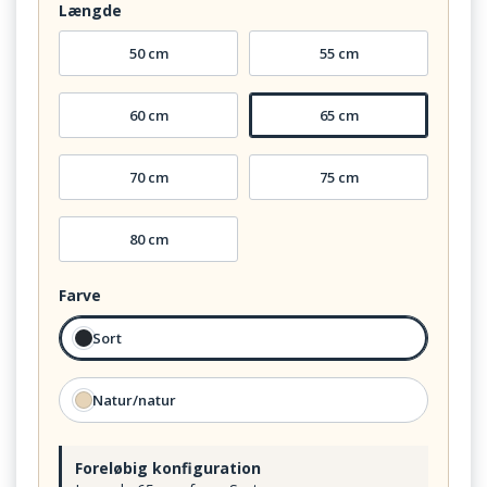
Længde
50 cm
55 cm
60 cm
65 cm
70 cm
75 cm
80 cm
Farve
Sort
Natur/natur
Foreløbig konfiguration