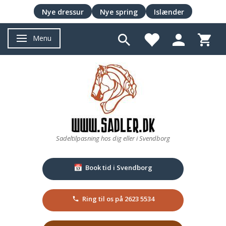
Nye dressur
Nye spring
Islænder
Menu
Skifte navigation
Sadeltilpasning hos dig eller i Svendborg
Book tid i Svendborg
📅
Ring til os på 2623 5534