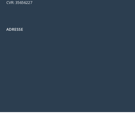
CVR: 35656227
ADRESSE
/* === BEGIN CP-CONNECT-WR-SEED-CHECKOUT-NOTE-INLINE
2026-08-03 === */ /* Inline twin of the user-scripts.js seeder. Lives in
the page HTML (never cached, max-age=0) so returning visitors get
it immediately, bypassing the 30-day cache on user-scripts.js. Seeds