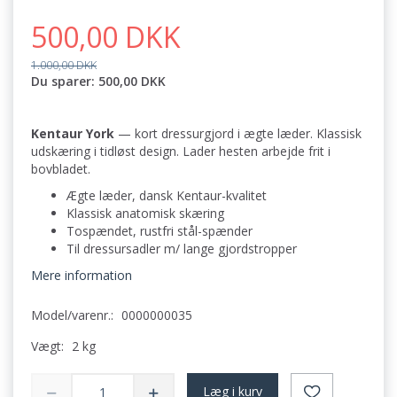
500,00 DKK
1.000,00 DKK
Du sparer:
500,00 DKK
Kentaur York
— kort dressurgjord i ægte læder. Klassisk
udskæring i tidløst design. Lader hesten arbejde frit i
bovbladet.
Ægte læder, dansk Kentaur-kvalitet
Klassisk anatomisk skæring
Tospændet, rustfri stål-spænder
Til dressursadler m/ lange gjordstropper
Mere information
Model/varenr.:
0000000035
Vægt:
2 kg
Læg i kurv