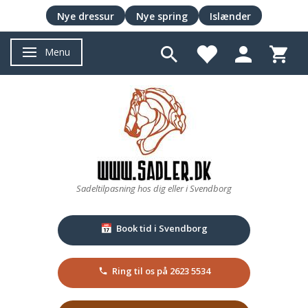
Nye dressur
Nye spring
Islænder
Menu
Skifte navigation
Sadeltilpasning hos dig eller i Svendborg
Book tid i Svendborg
📅
Ring til os på 2623 5534