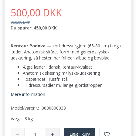
500,00 DKK
950,00 DKK
Du sparer:
450,00 DKK
Kentaur Padova
— kort dressurgjord (65-80 cm) i ægte
læder. Anatomisk skåret form med generøs lyske-
udskæring, så hesten har frihed i albue og bovblad.
Ægte læder i dansk Kentaur-kvalitet
Anatomisk skæring m/ lyske-udskæring
Tospændet i rustfri stål
Til dressursadler m/ lange gjordstropper
Mere information
Model/varenr.:
0000000033
Vægt:
3 kg
Læg i kurv