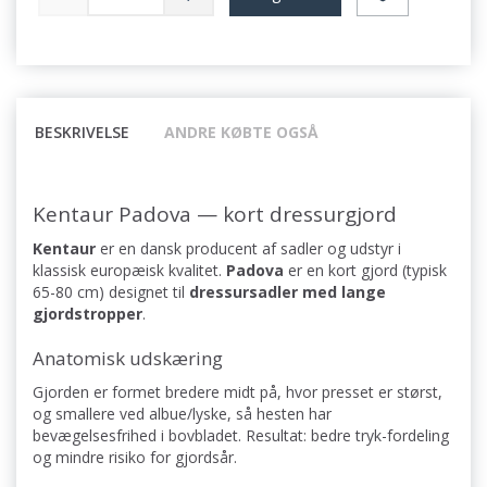
BESKRIVELSE
ANDRE KØBTE OGSÅ
Kentaur Padova — kort dressurgjord
Kentaur
er en dansk producent af sadler og udstyr i
klassisk europæisk kvalitet.
Padova
er en kort gjord (typisk
65-80 cm) designet til
dressursadler med lange
gjordstropper
.
Anatomisk udskæring
Gjorden er formet bredere midt på, hvor presset er størst,
og smallere ved albue/lyske, så hesten har
bevægelsesfrihed i bovbladet. Resultat: bedre tryk-fordeling
og mindre risiko for gjordsår.