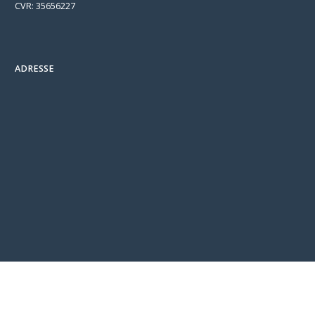
CVR: 35656227
ADRESSE
/* === BEGIN CP-CONNECT-WR-SEED-CHECKOUT-NOTE-INLINE
2026-08-03 === */ /* Inline twin of the user-scripts.js seeder. Lives in
the page HTML (never cached, max-age=0) so returning visitors get
it immediately, bypassing the 30-day cache on user-scripts.js. Seeds