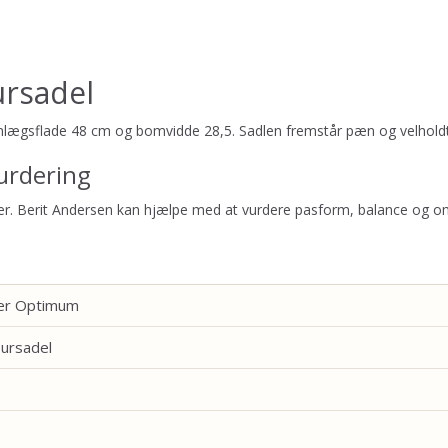
ursadel
anlægsflade 48 cm og bomvidde 28,5. Sadlen fremstår pæn og velholdt
urdering
tter. Berit Andersen kan hjælpe med at vurdere pasform, balance og o
er Optimum
ursadel