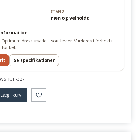
STAND
Pæn og velholdt
 information
 Optimum dressursadel i sort læder. Vurderes i forhold til
r før køb.
rit
Se specifikationer
WSHOP-3271
Læg i kurv