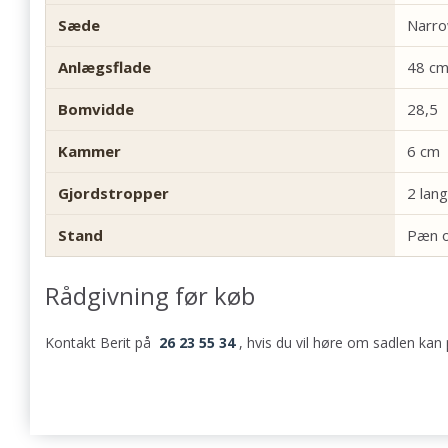
Sæde
Narro
Anlægsflade
48 c
Bomvidde
28,5
Kammer
6 cm
Gjordstropper
2 lan
Stand
Pæn o
Rådgivning før køb
Kontakt Berit på
26 23 55 34
, hvis du vil høre om sadlen kan p