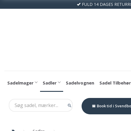
FULD 14 DAGES RETURR
Sadelmager
Sadler
Sadelvognen
Sadel Tilbehør
Book tid i Svendb
Sadler
Passier Optimum 17" Dressursadel