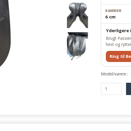
KAMMER
6 cm
Yderligere
Brugt Passier
hest og rytte
Ring til Be
Model/varenr.: