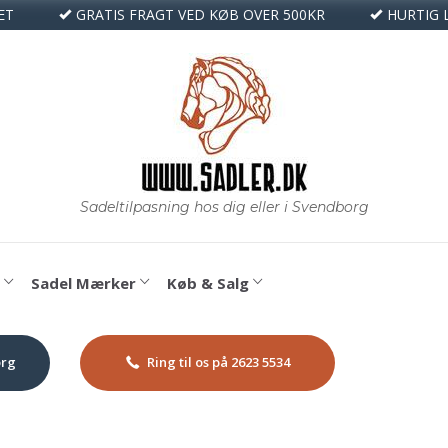
ET
GRATIS FRAGT VED KØB OVER 500KR
HURTIG 
Sadel Mærker
Køb & Salg
org
Ring til os på 2623 5534