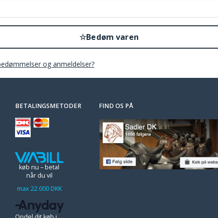
☆
Bedøm varen
bedømmelser og anmeldelser?
BETALINGSMETODER
FIND OS PÅ
køb nu – betal
når du vil
max 22.000 DKK
Opdel dit køb i