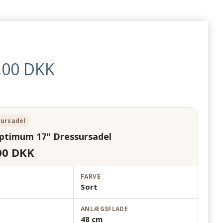
,00 DKK
sursadel
Optimum 17" Dressursadel
00 DKK
FARVE
Sort
ANLÆGSFLADE
48 cm