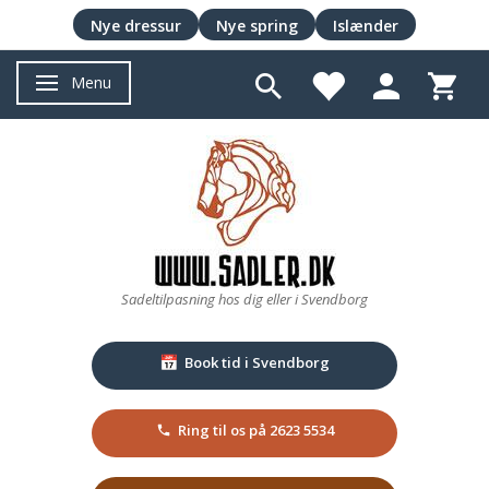
Nye dressur
Nye spring
Islænder
Menu
Skifte navigation
Sadeltilpasning hos dig eller i Svendborg
Book tid i Svendborg
📅
Ring til os på 2623 5534