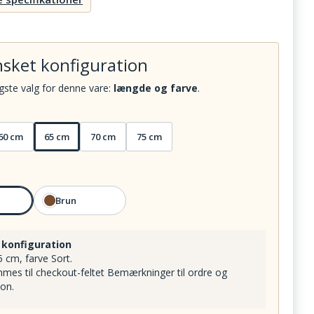
sket konfiguration
igste valg for denne vare:
længde og farve
.
60 cm
65 cm
70 cm
75 cm
Brun
 konfiguration
cm, farve Sort.
mes til checkout-feltet Bemærkninger til ordre og
ion.