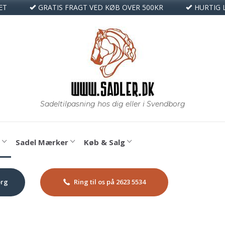
ET
GRATIS FRAGT VED KØB OVER 500KR
HURTIG 
Sadel Mærker
Køb & Salg
org
Ring til os på 2623 5534
ux dressurgjord — kort gjord i kunstlam