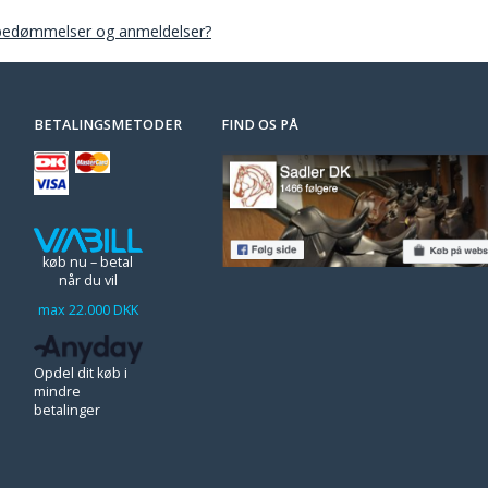
bedømmelser og anmeldelser?
BETALINGSMETODER
FIND OS PÅ
køb nu – betal
når du vil
max 22.000 DKK
Opdel dit køb i
mindre
betalinger