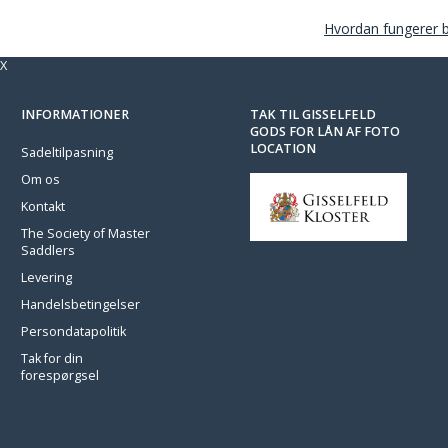
Hvordan fungerer 
X
INFORMATIONER
TAK TIL GISSELFELD
GODS FOR LÅN AF FOTO
LOCATION
Sadeltilpasning
Om os
Kontakt
The Society of Master
Saddlers
Levering
Handelsbetingelser
Persondatapolitik
Tak for din
forespørgsel