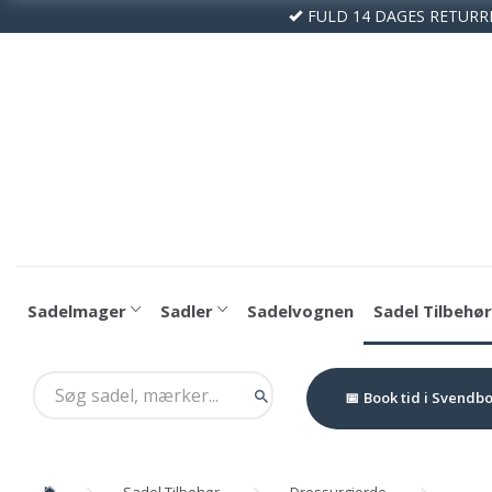
FULD 14 DAGES RETURR
Sadelmager
Sadler
Sadelvognen
Sadel Tilbehør
Book tid i Svendb
Sadel Tilbehør
Dressurgjorde
LeMie