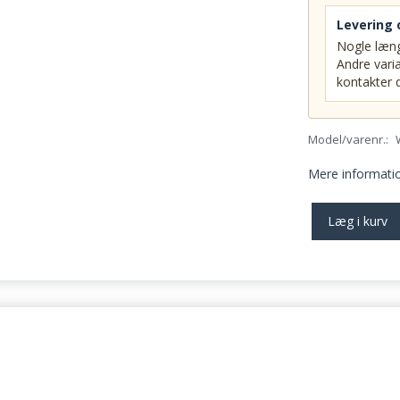
Levering 
Nogle læng
Andre varia
kontakter d
Model/varenr.:
Mere informati
Læg i kurv