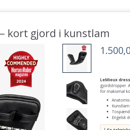
 kort gjord i kunstlam
1.500,
LeMieux dress
gjordstropper. 
for maksimal k
Anatomisk
Kunstlam-
Tospænde
Engelsk d
↓ Se teknisk