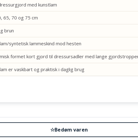
dressurgjord med kunstlam
0, 65, 70 og 75 cm
og brun
lam/syntetisk lammeskind mod hesten
misk formet kort gjord til dressursadler med lange gjordstroppe
lam er vaskbart og praktisk i daglig brug
☆
Bedøm varen