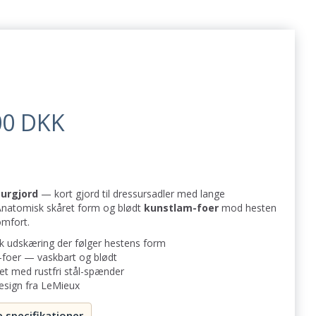
00 DKK
urgjord
— kort gjord til dressursadler med lange
Anatomisk skåret form og blødt
kunstlam-foer
mod hesten
omfort.
 udskæring der følger hestens form
foer — vaskbart og blødt
t med rustfri stål-spænder
esign fra LeMieux
e specifikationer