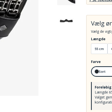
Vælg øn
Vælg de vigt
Længde
55 cm
Farve
Sort
Foreløbig
Længde 65 
Valget gem
konfigurat